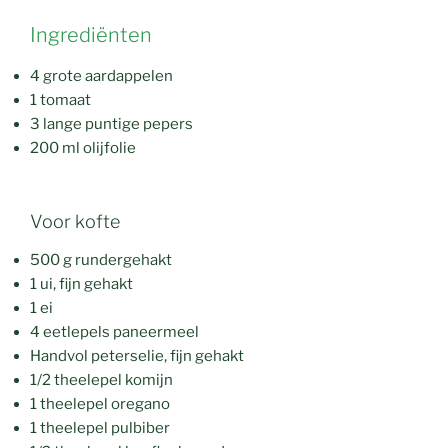
Ingrediënten
4 grote aardappelen
1 tomaat
3 lange puntige pepers
200 ml olijfolie
Voor kofte
500 g rundergehakt
1 ui, fijn gehakt
1 ei
4 eetlepels paneermeel
Handvol peterselie, fijn gehakt
1/2 theelepel komijn
1 theelepel oregano
1 theelepel pulbiber