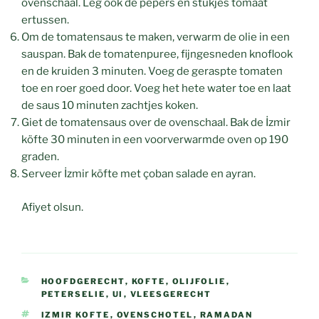
ovenschaal. Leg ook de pepers en stukjes tomaat
ertussen.
Om de tomatensaus te maken, verwarm de olie in een
sauspan. Bak de tomatenpuree, fijngesneden knoflook
en de kruiden 3 minuten. Voeg de geraspte tomaten
toe en roer goed door. Voeg het hete water toe en laat
de saus 10 minuten zachtjes koken.
Giet de tomatensaus over de ovenschaal. Bak de İzmir
köfte 30 minuten in een voorverwarmde oven op 190
graden.
Serveer İzmir köfte met çoban salade en ayran.
Afiyet olsun.
CATEGORIEËN
HOOFDGERECHT
,
KOFTE
,
OLIJFOLIE
,
PETERSELIE
,
UI
,
VLEESGERECHT
TAGS
IZMIR KOFTE
,
OVENSCHOTEL
,
RAMADAN