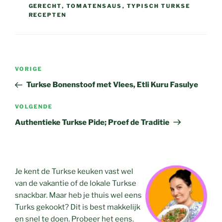
GERECHT
,
TOMATENSAUS
,
TYPISCH TURKSE
RECEPTEN
Bericht
Vorig
VORIGE
navigatie
bericht
Turkse Bonenstoof met Vlees, Etli Kuru Fasulye
Volgend
VOLGENDE
bericht
Authentieke Turkse Pide; Proef de Traditie
Je kent de Turkse keuken vast wel
van de vakantie of de lokale Turkse
snackbar. Maar heb je thuis wel eens
Turks gekookt? Dit is best makkelijk
en snel te doen. Probeer het eens.