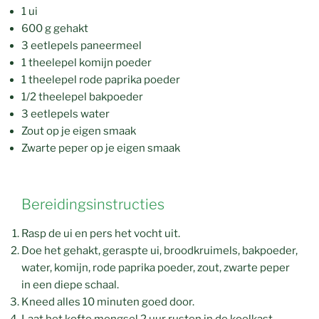
1 ui
600 g gehakt
3 eetlepels paneermeel
1 theelepel komijn poeder
1 theelepel rode paprika poeder
1/2 theelepel bakpoeder
3 eetlepels water
Zout op je eigen smaak
Zwarte peper op je eigen smaak
Bereidingsinstructies
Rasp de ui en pers het vocht uit.
Doe het gehakt, geraspte ui, broodkruimels, bakpoeder,
water, komijn, rode paprika poeder, zout, zwarte peper
in een diepe schaal.
Kneed alles 10 minuten goed door.
Laat het kofte mengsel 2 uur rusten in de koelkast.