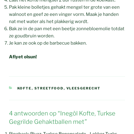
Pak kleine bolletjes gehakt mengel ter grote van een
walnoot en geef ze een vinger vorm. Maak je handen
nat met water als het plakkerig wordt.
Bak ze in de pan met een beetje zonnebloemolie totdat
ze goudbruin worden.
Je kan ze ook op de barbecue bakken.
Afiyet olsun!
CATEGORIEËN
KOFTE
,
STREETFOOD
,
VLEESGERECHT
4 antwoorden op “Inegöl Kofte, Turkse
Gegrilde Gehaktballen met”
Pingback:
Piyaz, Turkse Bonensalade - Lekker Turks