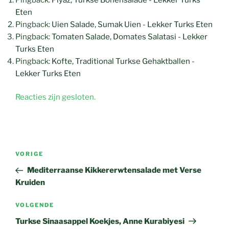
Eten
Pingback:
Uien Salade, Sumak Uien - Lekker Turks Eten
Pingback:
Tomaten Salade, Domates Salatasi - Lekker
Turks Eten
Pingback:
Kofte, Traditional Turkse Gehaktballen -
Lekker Turks Eten
Reacties zijn gesloten.
Bericht
Vorig
VORIGE
navigatie
bericht
Mediterraanse Kikkererwtensalade met Verse
Kruiden
Volgend
VOLGENDE
bericht
Turkse Sinaasappel Koekjes, Anne Kurabiyesi