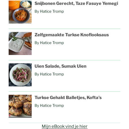
Snijbonen Gerecht, Taze Fasuye Yemegi
By
Hatice Tromp
Zelfgemaakte Turkse Knoflooksaus
By
Hatice Tromp
Uien Salade, Sumak Uien
By
Hatice Tromp
Turkse Gehakt Balletjes, Kofta’s
By
Hatice Tromp
Mijn eBook vind je hier