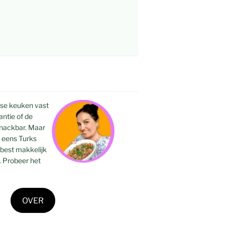
kse keuken vast
ntie of de
snackbar. Maar
l eens Turks
 best makkelijk
. Probeer het
OVER