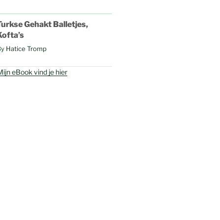
Turkse Gehakt Balletjes,
Kofta’s
By
Hatice Tromp
ijn eBook vind je hier