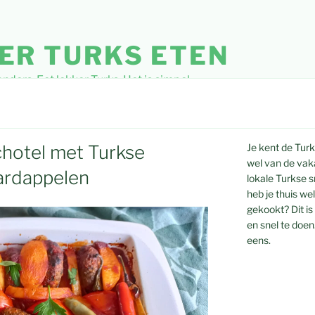
ER TURKS ETEN
ders. Eet lekker Turks. Het is simpel.
chotel met Turkse
Je kent de Tur
wel van de vaka
ardappelen
lokale Turkse 
heb je thuis we
gekookt? Dit is
en snel te doen
eens.