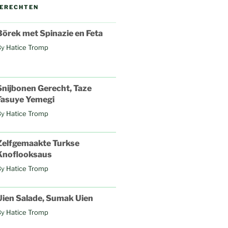
GERECHTEN
Börek met Spinazie en Feta
By
Hatice Tromp
Snijbonen Gerecht, Taze
Fasuye Yemegi
By
Hatice Tromp
Zelfgemaakte Turkse
Knoflooksaus
By
Hatice Tromp
Uien Salade, Sumak Uien
By
Hatice Tromp