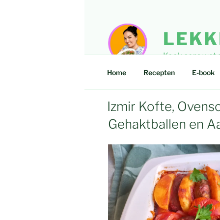
Ga
naar
de
LEKK
inhoud
Kook eens wat an
Home
Recepten
E-book
Izmir Kofte, Ovens
Gehaktballen en A