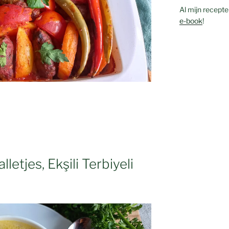
Al mijn recepte
e-book
!
etjes, Ekşili Terbiyeli