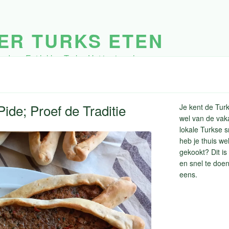
ER TURKS ETEN
ders. Eet lekker Turks. Het is simpel.
ide; Proef de Traditie
Je kent de Tur
wel van de vaka
lokale Turkse 
heb je thuis we
gekookt? Dit is
en snel te doen
eens.