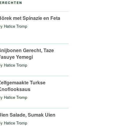
GERECHTEN
Börek met Spinazie en Feta
By
Hatice Tromp
Snijbonen Gerecht, Taze
Fasuye Yemegi
By
Hatice Tromp
Zelfgemaakte Turkse
Knoflooksaus
By
Hatice Tromp
Uien Salade, Sumak Uien
By
Hatice Tromp