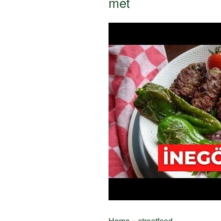
met
Home
»
streetfood