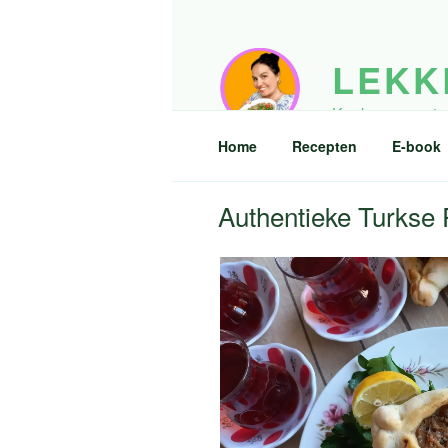
Ga
naar
de
LEKK
inhoud
Kook eens wat an
Home
Recepten
E-book
Authentieke Turkse P