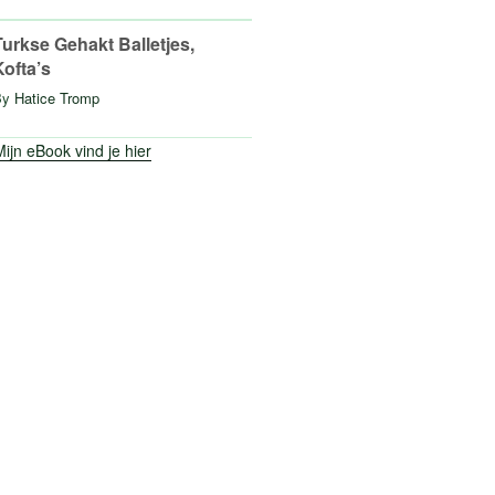
Turkse Gehakt Balletjes,
Kofta’s
By
Hatice Tromp
ijn eBook vind je hier