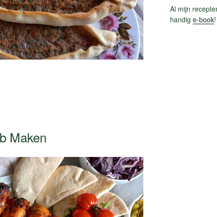
Al mijn recepte
handig
e-book
!
ab Maken