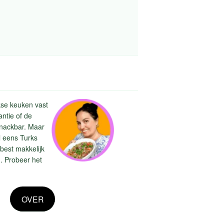
kse keuken vast
ntie of de
snackbar. Maar
l eens Turks
 best makkelijk
. Probeer het
OVER