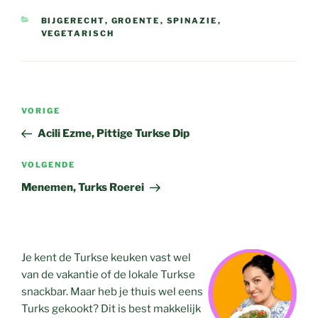
CATEGORIEËN
BIJGERECHT
,
GROENTE
,
SPINAZIE
,
VEGETARISCH
Bericht
Vorig
VORIGE
navigatie
bericht
Acili Ezme, Pittige Turkse Dip
Volgend
VOLGENDE
bericht
Menemen, Turks Roerei
Je kent de Turkse keuken vast wel
van de vakantie of de lokale Turkse
snackbar. Maar heb je thuis wel eens
Turks gekookt? Dit is best makkelijk