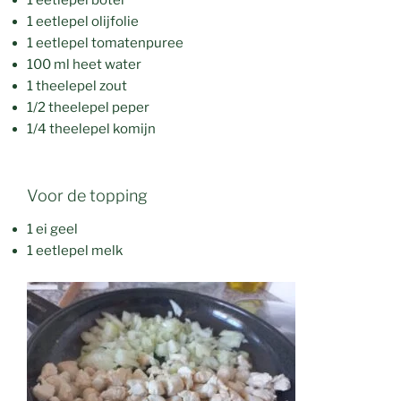
1 eetlepel boter
1 eetlepel olijfolie
1 eetlepel tomatenpuree
100 ml heet water
1 theelepel zout
1/2 theelepel peper
1/4 theelepel komijn
Voor de topping
1 ei geel
1 eetlepel melk