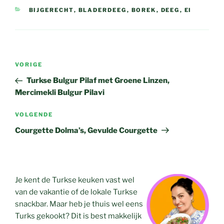
CATEGORIEËN
BIJGERECHT
,
BLADERDEEG
,
BOREK
,
DEEG
,
EI
Bericht
Vorig
VORIGE
navigatie
bericht
Turkse Bulgur Pilaf met Groene Linzen,
Mercimekli Bulgur Pilavi
Volgend
VOLGENDE
bericht
Courgette Dolma’s, Gevulde Courgette
Je kent de Turkse keuken vast wel
van de vakantie of de lokale Turkse
snackbar. Maar heb je thuis wel eens
Turks gekookt? Dit is best makkelijk