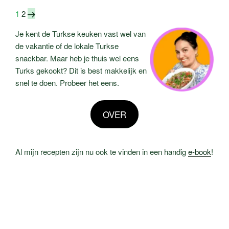
Berichten
Pagina
Pagina
Volgende
1
2
pagina
paginering
Je kent de Turkse keuken vast wel van
de vakantie of de lokale Turkse
snackbar. Maar heb je thuis wel eens
Turks gekookt? Dit is best makkelijk en
snel te doen. Probeer het eens.
OVER
Al mijn recepten zijn nu ook te vinden in een handig
e-book
!