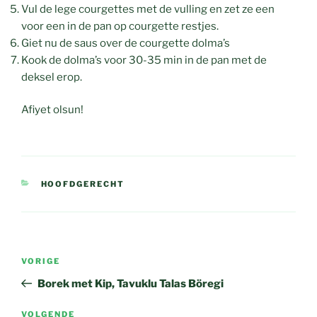
Vul de lege courgettes met de vulling en zet ze een
voor een in de pan op courgette restjes.
Giet nu de saus over de courgette dolma’s
Kook de dolma’s voor 30-35 min in de pan met de
deksel erop.
Afiyet olsun!
CATEGORIEËN
HOOFDGERECHT
Bericht
Vorig
VORIGE
navigatie
bericht
Borek met Kip, Tavuklu Talas Böregi
Volgend
VOLGENDE