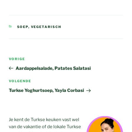
CATEGORIEËN
SOEP
,
VEGETARISCH
Bericht
Vorig
VORIGE
navigatie
bericht
Aardappelsalade, Patates Salatasi
Volgend
VOLGENDE
bericht
Turkse Yoghurtsoep, Yayla Corbasi
Je kent de Turkse keuken vast wel
van de vakantie of de lokale Turkse