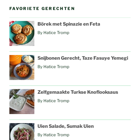
FAVORIETE GERECHTEN
Börek met Spinazie en Feta
By
Hatice Tromp
Snijbonen Gerecht, Taze Fasuye Yemegi
By
Hatice Tromp
Zelfgemaakte Turkse Knoflooksaus
By
Hatice Tromp
Uien Salade, Sumak Uien
By
Hatice Tromp