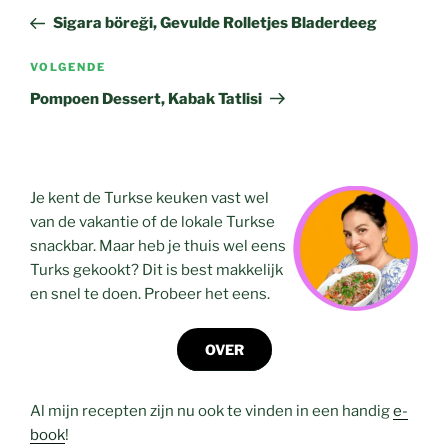
navigatie
bericht
Sigara böreği, Gevulde Rolletjes Bladerdeeg
Volgend
VOLGENDE
bericht
Pompoen Dessert, Kabak Tatlisi
Je kent de Turkse keuken vast wel
van de vakantie of de lokale Turkse
snackbar. Maar heb je thuis wel eens
Turks gekookt? Dit is best makkelijk
en snel te doen. Probeer het eens.
OVER
Al mijn recepten zijn nu ook te vinden in een handig
e-
book
!