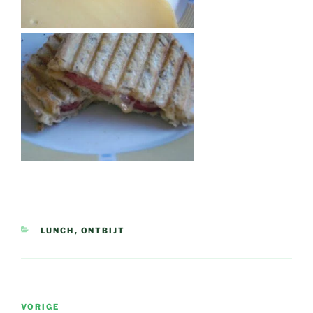
CATEGORIEËN
LUNCH
,
ONTBIJT
Bericht
Vorig
VORIGE