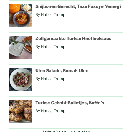
Snijbonen Gerecht, Taze Fasuye Yemegi
By
Hatice Tromp
Zelfgemaakte Turkse Knoflooksaus
By
Hatice Tromp
Uien Salade, Sumak Uien
By
Hatice Tromp
Turkse Gehakt Balletjes, Kofta’s
By
Hatice Tromp