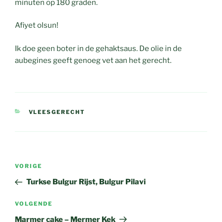
minuten op 180 graden.
Afiyet olsun!
Ik doe geen boter in de gehaktsaus. De olie in de
aubegines geeft genoeg vet aan het gerecht.
CATEGORIEËN
VLEESGERECHT
Bericht
Vorig
VORIGE
navigatie
bericht
Turkse Bulgur Rijst, Bulgur Pilavi
Volgend
VOLGENDE
bericht
Marmer cake – Mermer Kek